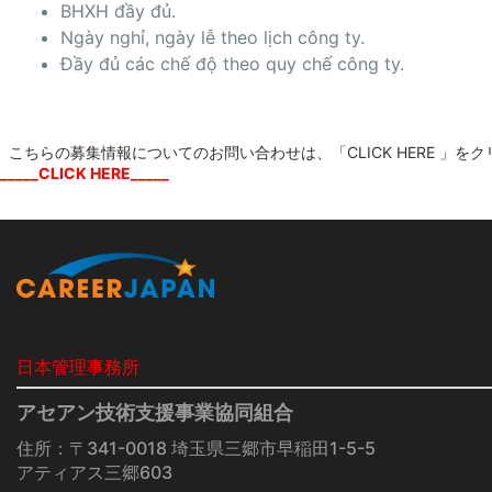
BHXH đầy đủ.
Ngày nghỉ, ngày lễ theo lịch công ty.
Đầy đủ các chế độ theo quy chế công ty.
こちらの募集情報についてのお問い合わせは、「CLICK HERE 」を
_____CLICK HERE_____
日本管理事務所
アセアン技術支援事業協同組合
住所：〒341-0018 埼玉県三郷市早稲田1-5-5
アティアス三郷603