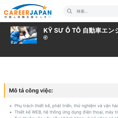
KỸ SƯ Ô TÔ 自動車エン
Mô tả công việc:
Phụ trách thiết kế, phát triển, thử nghiệm và vận 
Thiết kế WEB, hệ thống ứng dụng điện thoại, máy tín