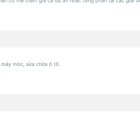
ân có thể tham gia cả dự án hoặc từng phần tại các giai 
 máy móc, sửa chữa ô tô.
t